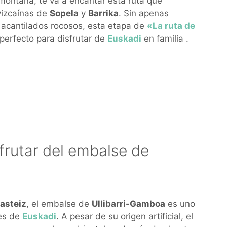
montaña, te va a encantar esta ruta que
vizcaínas de
Sopela
y
Barrika
. Sin apenas
 y acantilados rocosos, esta etapa de
«La ruta de
perfecto para disfrutar de
Euskadi
en familia .
frutar del embalse de
Gasteiz
, el embalse de
Ullibarri-Gamboa
es uno
es de
Euskadi
. A pesar de su origen artificial, el