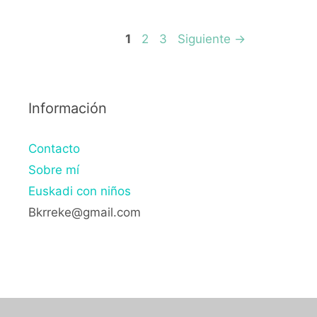
Página
Página
Página
1
2
3
Siguiente
→
Información
Contacto
Sobre mí
Euskadi con niños
Bkrreke@gmail.com