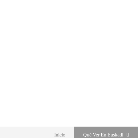
Saltar
al
contenido
Inicio
Qué Ver En Euskadi