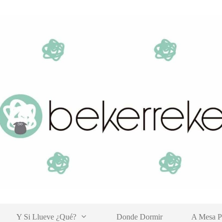
Y Si Llueve ¿qué?
Donde Dormir
A Mesa P