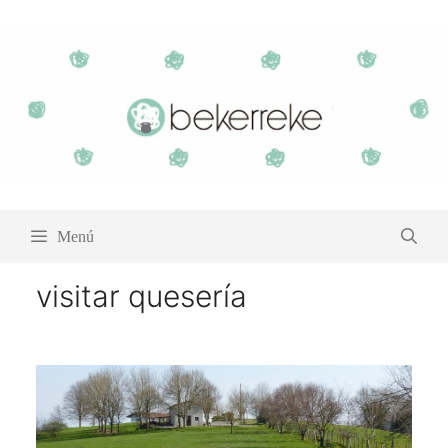
Saltar
al
contenido
Menú
visitar quesería