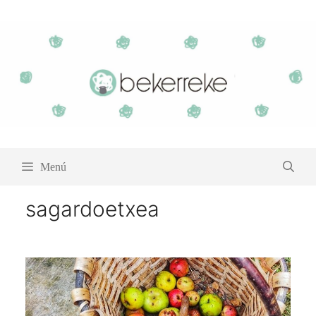
Saltar
al
contenido
Menú
sagardoetxea