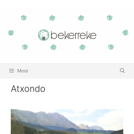
Saltar
al
contenido
Menú
Atxondo