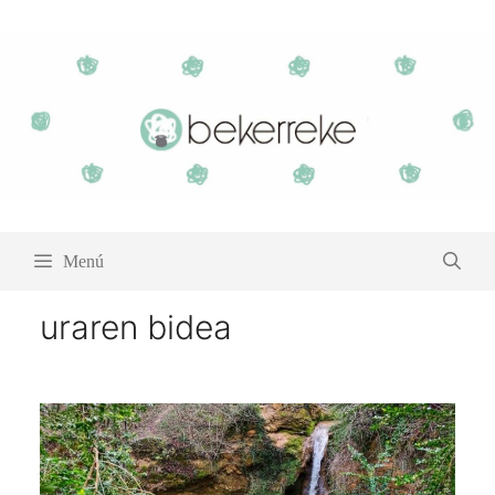
Saltar
al
contenido
Menú
uraren bidea