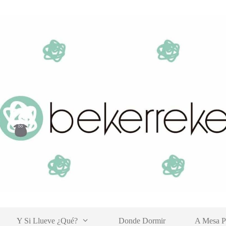
Y Si Llueve ¿qué?
Donde Dormir
A Mesa P