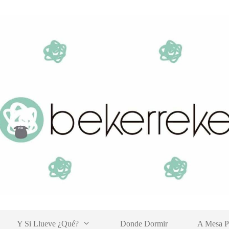
Y Si Llueve ¿qué?
Donde Dormir
A Mesa P