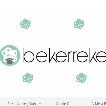
Y Si Llueve ¿qué?
Donde Dormir
A Mesa P