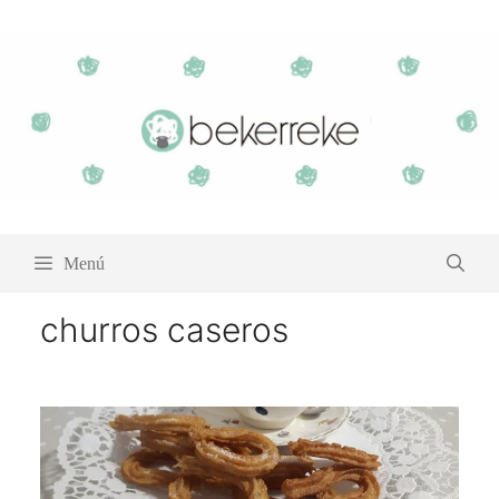
Saltar
al
contenido
Menú
churros caseros