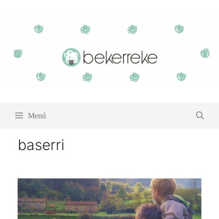
Saltar
al
contenido
Menú
baserri